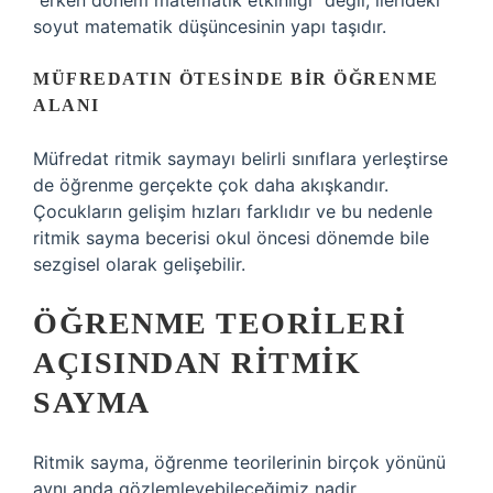
“erken dönem matematik etkinliği” değil, ilerideki
soyut matematik düşüncesinin yapı taşıdır.
MÜFREDATIN ÖTESINDE BIR ÖĞRENME
ALANI
Müfredat ritmik saymayı belirli sınıflara yerleştirse
de öğrenme gerçekte çok daha akışkandır.
Çocukların gelişim hızları farklıdır ve bu nedenle
ritmik sayma becerisi okul öncesi dönemde bile
sezgisel olarak gelişebilir.
ÖĞRENME TEORILERI
AÇISINDAN RITMIK
SAYMA
Ritmik sayma, öğrenme teorilerinin birçok yönünü
aynı anda gözlemleyebileceğimiz nadir