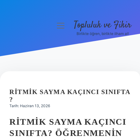
Topluluk ve Fikir
menüyü
aç
Birlikte öğren, birlikte ilham al!
Anasayfa
Gizlilik Politikası
Yasal Uyarı
Hakkımızda
RITMIK SAYMA KAÇINCI SINIFTA
?
Tarih: Haziran 13, 2026
RITMIK SAYMA KAÇINCI
SINIFTA? ÖĞRENMENIN