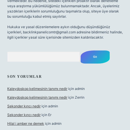
vermektedir. Bu nedenle, sitedeki içerikleri proaktif olarak denetleme
veya araştırma yükümlülüğümüz bulunmamaktadır. Ancak, üyelerimiz
yazdıkları içeriklerin sorumluluğunu taşımakta olup, siteye üye olarak
bu sorumluluğu kabul etmiş sayılırlar.
Hukuka ve yasal düzenlemelere aykırı olduğunu düşündüğünüz
içerikleri,
backlinkpanelicomtr@gmail.com
adresine bildirmeniz halinde,
ilgili içerikler yasal süre içerisinde sitemizden kaldırılacaktır.
Arama
SON YORUMLAR
Kaleydoskop kelimesinin tanımı nedir
için
admin
Kaleydoskop kelimesinin tanımı nedir
için
Zerrin
Sekonder kırıcı nedir
için
admin
Sekonder kırıcı nedir
için
Er
Hilal i amber ne demek
için
admin