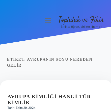
Topluluk ve Fikir
menüyü
aç
Birlikte öğren, birlikte ilham al!
Anasayfa
Gizlilik Politikası
Yasal Uyarı
ETIKET:
AVRUPANIN SOYU NEREDEN
GELIR
Hakkımızda
AVRUPA KIMLIĞI HANGI TÜR
KIMLIK
Tarih: Ekim 29, 2024