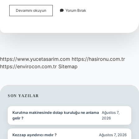
Avrupa
Devamını okuyun
Yorum Bırak
Kimliği
Hangi
Tür
Kimlik
https://www.yucetasarim.com
https://hasironu.com.tr
https://envirocon.com.tr
Sitemap
SIDEBAR
SON YAZILAR
Kurutma makinesinde dolap kuruluğu ne anlama
Ağustos 7,
gelir ?
2026
Kezzap aşındırıcı mıdır ?
Ağustos 7, 2026