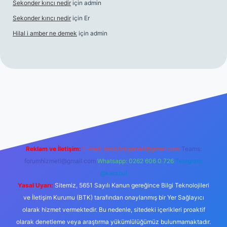
Sekonder kırıcı nedir
için
admin
Sekonder kırıcı nedir
için
Er
Hilal i amber ne demek
için
admin
t
tulipbetgiris.org
Reklam ve İletişim:
E-mail:
backlinkpaneli@gmail.com
Teams:
forumhizmeti@gmail.com
Whatsapp: 0262 606 0 726
Telegram:
@karabul
Yasal Uyarı:
Sitemiz, 5651 Sayılı Kanun gereğince Bilgi Teknolojileri
ve İletişim Kurumu (BTK) tarafından onaylanmış bir Yer Sağlayıcı
olarak hizmet vermektedir. Bu nedenle, sitedeki içerikleri proaktif
olarak denetleme veya araştırma yükümlülüğümüz bulunmamaktadır.