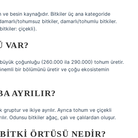
n ve besin kaynağıdır. Bitkiler üç ana kategoride
 damarlı/tohumsuz bitkiler, damarlı/tohumlu bitkiler.
tkiler: çiçekli).
Ü VAR?
n büyük çoğunluğu (260.000 ila 290.000) tohum üretir.
n önemli bir bölümünü üretir ve çoğu ekosistemin
A AYRILIR?
k gruptur ve ikiye ayrılır. Ayrıca tohum ve çiçekli
ılır. Odunsu bitkiler ağaç, çalı ve çalılardan oluşur.
BITKI ÖRTÜSÜ NEDIR?