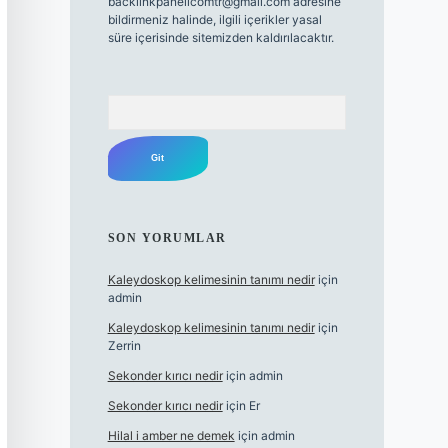
backlinkpanelicomtr@gmail.com
adresine
bildirmeniz halinde, ilgili içerikler yasal
süre içerisinde sitemizden kaldırılacaktır.
Arama
SON YORUMLAR
Kaleydoskop kelimesinin tanımı nedir
için
admin
Kaleydoskop kelimesinin tanımı nedir
için
Zerrin
Sekonder kırıcı nedir
için
admin
Sekonder kırıcı nedir
için
Er
Hilal i amber ne demek
için
admin