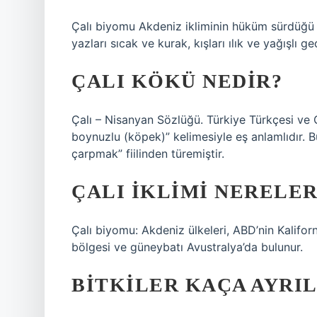
Çalı biyomu Akdeniz ikliminin hüküm sürdüğü 
yazları sıcak ve kurak, kışları ılık ve yağışlı 
ÇALI KÖKÜ NEDIR?
Çalı – Nisanyan Sözlüğü. Türkiye Türkçesi ve Ç
boynuzlu (köpek)” kelimesiyle eş anlamlıdır. B
çarpmak” fiilinden türemiştir.
ÇALI IKLIMI NERELE
Çalı biyomu: Akdeniz ülkeleri, ABD’nin Kaliforn
bölgesi ve güneybatı Avustralya’da bulunur.
BITKILER KAÇA AYRILI