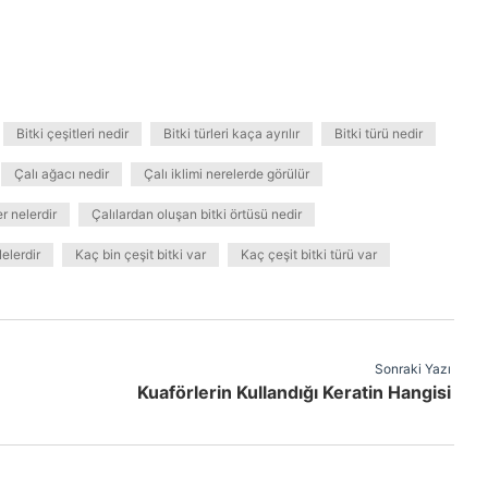
Bitki çeşitleri nedir
Bitki türleri kaça ayrılır
Bitki türü nedir
Çalı ağacı nedir
Çalı iklimi nerelerde görülür
er nelerdir
Çalılardan oluşan bitki örtüsü nedir
elerdir
Kaç bin çeşit bitki var
Kaç çeşit bitki türü var
Sonraki Yazı
Kuaförlerin Kullandığı Keratin Hangisi