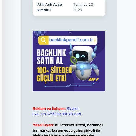
Afili Aşk Ayşe
Temmuz 20,
kimdir ?
2026
Reklam ve İletişim:
Skype:
live:.cid.575569c608265c69
Yasal Uyarı:
Bu internet sitesi, herhangi
bir marka, kurum veya şahıs şirketi ile
hiçbir bağlantısı bulunmamaktadır.