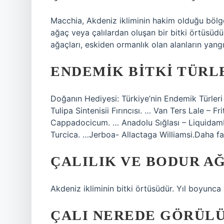
Macchia, Akdeniz ikliminin hakim olduğu bölg
ağaç veya çalılardan oluşan bir bitki örtüsüdür
ağaçları, eskiden ormanlık olan alanların yang
ENDEMIK BITKI TÜRL
Doğanın Hediyesi: Türkiye’nin Endemik Türleri
Tulipa Sintenisii Fırıncısı. … Van Ters Lale – F
Cappadocicum. … Anadolu Sığlası – Liquidamba
Turcica. …Jerboa- Allactaga Williamsi.Daha f
ÇALILIK VE BODUR A
Akdeniz ikliminin bitki örtüsüdür. Yıl boyunca 
ÇALI NEREDE GÖRÜL