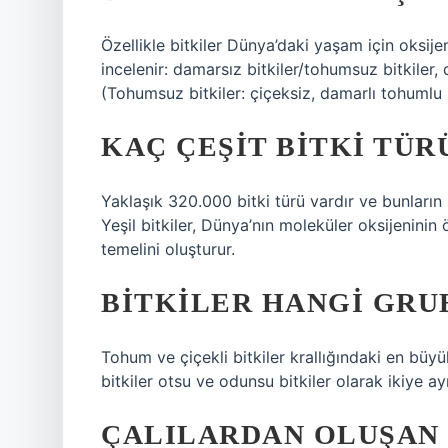
Özellikle bitkiler Dünya’daki yaşam için oksije
incelenir: damarsız bitkiler/tohumsuz bitkiler,
(Tohumsuz bitkiler: çiçeksiz, damarlı tohumlu bi
KAÇ ÇEŞIT BITKI TÜR
Yaklaşık 320.000 bitki türü vardır ve bunları
Yeşil bitkiler, Dünya’nın moleküler oksijenini
temelini oluşturur.
BITKILER HANGI GRUB
Tohum ve çiçekli bitkiler krallığındaki en büyü
bitkiler otsu ve odunsu bitkiler olarak ikiye ayr
ÇALILARDAN OLUŞAN 