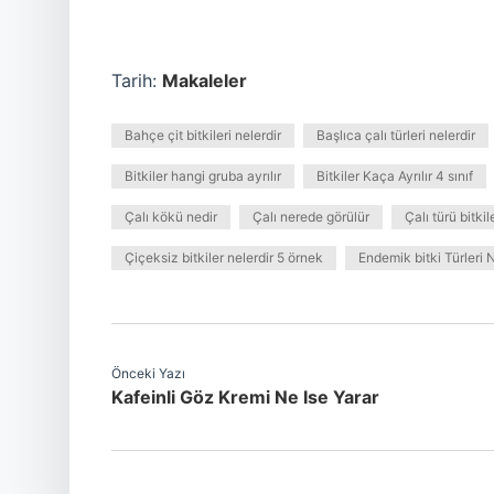
Tarih:
Makaleler
Bahçe çit bitkileri nelerdir
Başlıca çalı türleri nelerdir
Bitkiler hangi gruba ayrılır
Bitkiler Kaça Ayrılır 4 sınıf
Çalı kökü nedir
Çalı nerede görülür
Çalı türü bitkil
Çiçeksiz bitkiler nelerdir 5 örnek
Endemik bitki Türleri N
Önceki Yazı
Kafeinli Göz Kremi Ne Ise Yarar