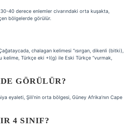
30-40 derece enlemler civarındaki orta kuşakta,
geçen bölgelerde görülür.
ağataycada, chalagan kelimesi “ısırgan, dikenli (bitki),
u kelime, Türkçe eki +I(g) ile Eski Türkçe “vurmak,
RDE GÖRÜLÜR?
iya eyaleti, Şili’nin orta bölgesi, Güney Afrika’nın Cape
R 4 SINIF?