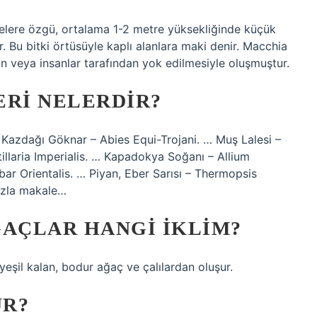
elere özgü, ortalama 1-2 metre yüksekliğinde küçük
. Bu bitki örtüsüyle kaplı alanlara maki denir. Macchia
ın veya insanlar tarafından yok edilmesiyle oluşmuştur.
ERI NELERDIR?
 Kazdağı Göknar – Abies Equi-Trojani. … Muş Lalesi –
ritillaria Imperialis. … Kapadokya Soğanı – Allium
r Orientalis. … Piyan, Eber Sarısı – Thermopsis
azla makale…
ĞAÇLAR HANGI IKLIM?
yeşil kalan, bodur ağaç ve çalılardan oluşur.
ÜR?