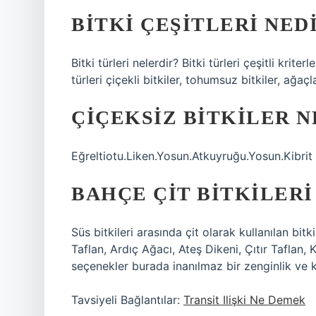
BITKI ÇEŞITLERI NED
Bitki türleri nelerdir? Bitki türleri çeşitli krite
türleri çiçekli bitkiler, tohumsuz bitkiler, ağaçla
ÇIÇEKSIZ BITKILER N
Eğreltiotu.Liken.Yosun.Atkuyruğu.Yosun.Kibrit
BAHÇE ÇIT BITKILERI
Süs bitkileri arasında çit olarak kullanılan bitki
Taflan, Ardıç Ağacı, Ateş Dikeni, Çıtır Taflan, 
seçenekler burada inanılmaz bir zenginlik ve 
Tavsiyeli Bağlantılar:
Transit Ilişki Ne Demek