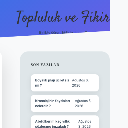
Topluluk ve Fikir
Birlikte öğren, birlikte ilham al!
grandope
SIDEBAR
SON YAZILAR
Boyalık plajı ücretsiz
Ağustos 6,
mi ?
2026
Kronolojinin faydaları
Ağustos 5,
nelerdir ?
2026
Abdülkerim kaç yıllık
Ağustos
sözleşme imzaladı ?
3, 2026