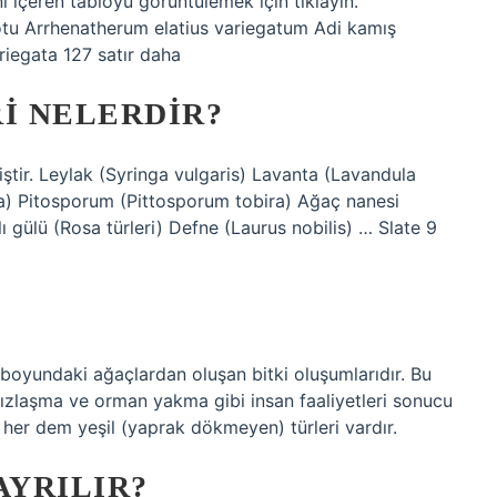
ını içeren tabloyu görüntülemek için tıklayın.
 otu Arrhenatherum elatius variegatum Adi kamış
iegata 127 satır daha
RI NELERDIR?
nmiştir. Leylak (Syringa vulgaris) Lavanta (Lavandula
a) Pitosporum (Pittosporum tobira) Ağaç nanesi
 gülü (Rosa türleri) Defne (Laurus nobilis) … Slate 9
e boyundaki ağaçlardan oluşan bitki oluşumlarıdır. Bu
zlaşma ve orman yakma gibi insan faaliyetleri sonucu
e her dem yeşil (yaprak dökmeyen) türleri vardır.
AYRILIR?