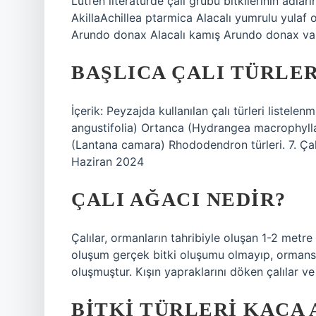
Lütfen literatürde çalı grubu bitkilerinin adlar
AkillaAchillea ptarmica Alacalı yumrulu yulaf
Arundo donax Alacalı kamış Arundo donax var
BAŞLICA ÇALI TÜRLE
İçerik: Peyzajda kullanılan çalı türleri listele
angustifolia) Ortanca (Hydrangea macrophyll
(Lantana camara) Rhododendron türleri. 7. Çalı
Haziran 2024
ÇALI AĞACI NEDIR?
Çalılar, ormanların tahribiyle oluşan 1-2 metr
oluşum gerçek bitki oluşumu olmayıp, ormansı
oluşmuştur. Kışın yapraklarını döken çalılar v
BITKI TÜRLERI KAÇA 